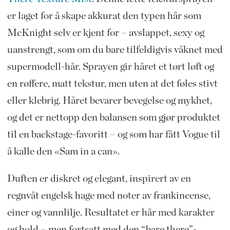
er laget for å skape akkurat den typen hår som
McKnight selv er kjent for – avslappet, sexy og
uanstrengt, som om du bare tilfeldigvis våknet med
supermodell-hår. Sprayen gir håret et tørt løft og
en røffere, matt tekstur, men uten at det føles stivt
eller klebrig. Håret bevarer bevegelse og mykhet,
og det er nettopp den balansen som gjør produktet
til en backstage-favoritt – og som har fått Vogue til
å kalle den «Sam in a can».
Duften er diskret og elegant, inspirert av en
regnvåt engelsk hage med noter av frankincense,
einer og vannlilje. Resultatet er hår med karakter
og hold – men fortsatt med den “bare there”-