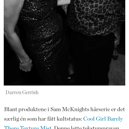
Darren Gerrish
Blant produktene i Sam McKnights hårserie er det
særlig én som har fått kultstatus:
Cool Girl Barely
There Texture Mist
. Denne lette tekstursprayen