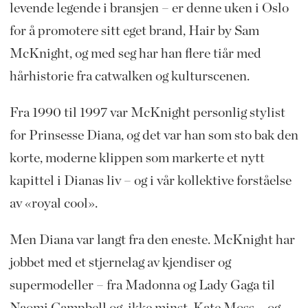
levende legende i bransjen – er denne uken i Oslo
for å promotere sitt eget brand, Hair by Sam
McKnight, og med seg har han flere tiår med
hårhistorie fra catwalken og kulturscenen.
Fra 1990 til 1997 var McKnight personlig stylist
for Prinsesse Diana, og det var han som sto bak den
korte, moderne klippen som markerte et nytt
kapittel i Dianas liv – og i vår kollektive forståelse
av «royal cool».
Men Diana var langt fra den eneste. McKnight har
jobbet med et stjernelag av kjendiser og
supermodeller – fra Madonna og Lady Gaga til
Naomi Campbell og, ikke minst, Kate Moss – og