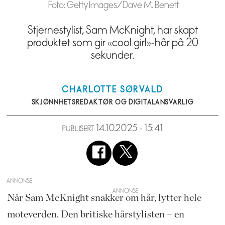
Foto: Getty Images/Dave M. Benett
Stjernestylist, Sam McKnight, har skapt
produktet som gir «cool girl»-hår på 20
sekunder.
CHARLOTTE
SØRVALD
SKJØNNHETSREDAKTØR OG DIGITALANSVARLIG
14.10.2025 - 15:41
PUBLISERT
ANNONSE
Når Sam McKnight snakker om hår, lytter hele
moteverden. Den britiske hårstylisten – en