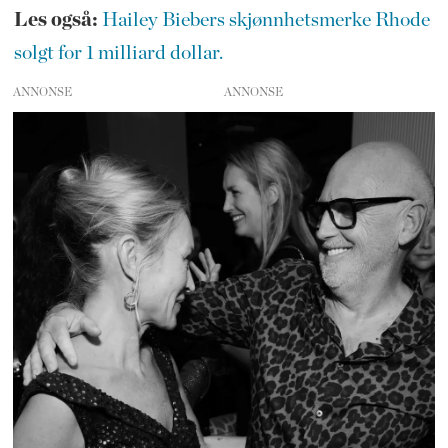
Les også:
Hailey Biebers skjønnhetsmerke Rhode
solgt for 1 milliard dollar.
ANNONSE