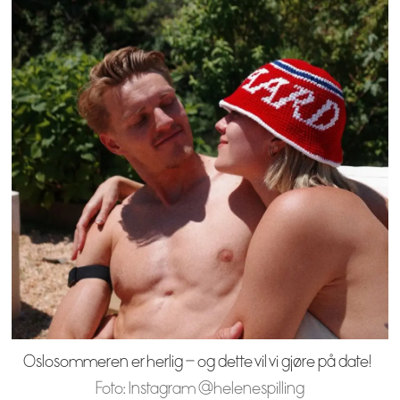
Oslosommeren er herlig – og dette vil vi gjøre på date!
Foto: Instagram @helenespilling