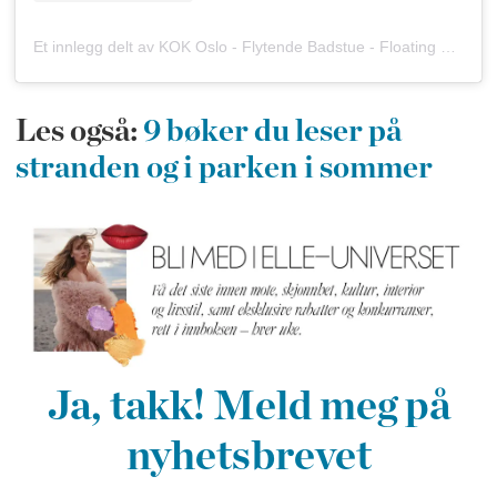
Et innlegg delt av KOK Oslo - Flytende Badstue - Floating Sauna (@kokoslo.no)
Les også:
9 bøker du leser på
stranden og i parken i sommer
Ja, takk! Meld meg på
nyhetsbrevet