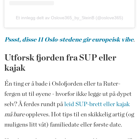
Et innlegg delt av Oslove365_by_SteinB (@oslove365)
Pssst, disse 11 Oslo-stedene gir europeisk vibe
.
Utforsk fjorden fra SUP eller
kajak
Én ting er å bade i Oslofjorden eller ta Ruter-
fergen ut til øyene - hvorfor ikke legge ut på dypet
selv? Å ferdes rundt på
leid SUP-brett eller kajak
må bare
oppleves. Hot tips til en skikkelig artig (og
muligens litt våt) familiedate eller første date.