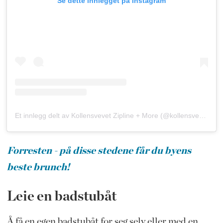
Se dette innlegget på Instagram
Et innlegg delt av Kollensvevet Zipline + More (@kollensvevet)
Forresten - på disse stedene får du byens
beste brunch!
Leie en badstubåt
Å få en egen badstubåt for seg selv eller med en