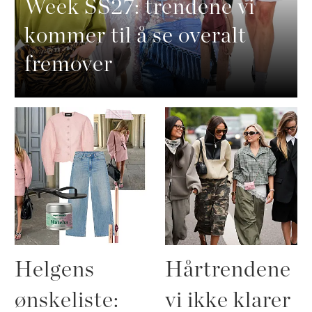
Week SS27: trendene vi
kommer til å se overalt
fremover
Helgens
Hårtrendene
ønskeliste:
vi ikke klarer