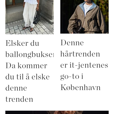
Denne
Elsker du
hårtrenden
ballongbukser?
er it-jentenes
Da kommer
go-to i
du til å elske
København
denne
trenden