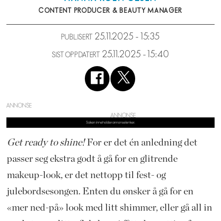
CONTENT PRODUCER & BEAUTY MANAGER
25.11.2025 - 15:35
PUBLISERT
25.11.2025 - 15:40
SIST OPPDATERT
ANNONSE
Get ready to shine!
For er det én anledning det
passer seg ekstra godt å gå for en glitrende
makeup-look, er det nettopp til fest- og
julebordsesongen. Enten du ønsker å gå for en
«mer ned-på» look med litt shimmer, eller gå all in