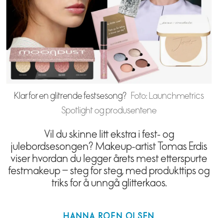
Klar for en glitrende festsesong?
Foto: Launchmetrics
Spotlight og produsentene
Vil du skinne litt ekstra i fest- og
julebordsesongen? Makeup-artist Tomas Erdis
viser hvordan du legger årets mest etterspurte
festmakeup – steg for steg, med produkttips og
triks for å unngå glitterkaos.
HANNA
ROEN OLSEN