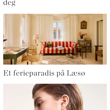
deg
Et ferieparadis på Læsø