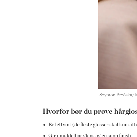
Szymon Brzóska/la
Hvorfor bør du prøve hårglos
Er lettvint (de fleste glosser skal kun sit
Gir umiddelbar glans og en sunn finish.