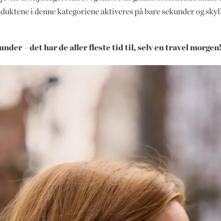
oduktene i denne kategoriene aktiveres på bare sekunder og skyll
nder – det har de aller fleste tid til, selv en travel morgen