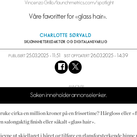
Vincenzo Grillo/launchmetrics.com/spotlight
Våre favoritter for «glass hair».
CHARLOTTE
SØRVALD
SKJØNNHETSREDAKTØR OG DIGITALANSVARLIG
25.03.2025 - 11:51
26.03.2025 - 14:39
PUBLISERT
SIST OPPDATERT
bruke cirka en million kroner på en frisørtime? Hårgloss eller «
n salongaktig finish eller såkalt «glass hair».
 jevne ut skjellaget i håret og tilføre en glansforsterkende hin