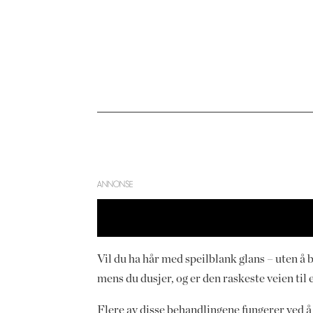
ANNONSE
Vil du ha hår med speilblank glans – uten å 
mens du dusjer, og er den raskeste veien til e
Flere av disse behandlingene fungerer ved å