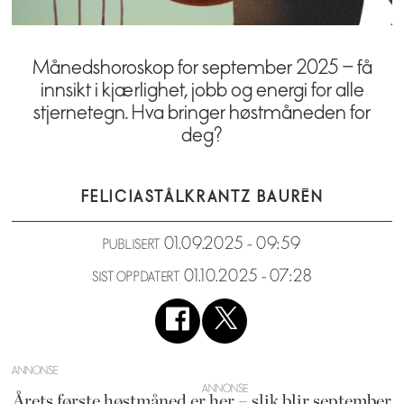
Månedshoroskop for september 2025 – få
innsikt i kjærlighet, jobb og energi for alle
stjernetegn. Hva bringer høstmåneden for
deg?
FELICIA
STÅLKRANTZ BAURÉN
01.09.2025 - 09:59
PUBLISERT
01.10.2025 - 07:28
SIST OPPDATERT
ANNONSE
Årets første høstmåned er her – slik blir september