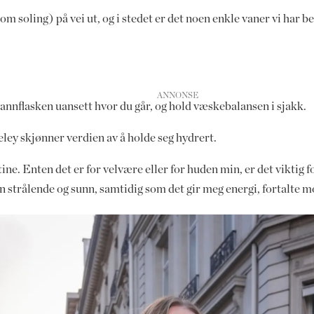
 soling) på vei ut, og i stedet er det noen enkle vaner vi har be
vannflasken uansett hvor du går, og hold væskebalansen i sjakk.
ey skjønner verdien av å holde seg hydrert.
ine. Enten det er for velvære eller for huden min, er det viktig f
 strålende og sunn, samtidig som det gir meg energi, fortalte m