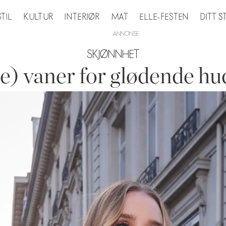
STIL
KULTUR
INTERIØR
MAT
ELLE-FESTEN
DITT 
SKJØNNHET
le) vaner for glødende hu