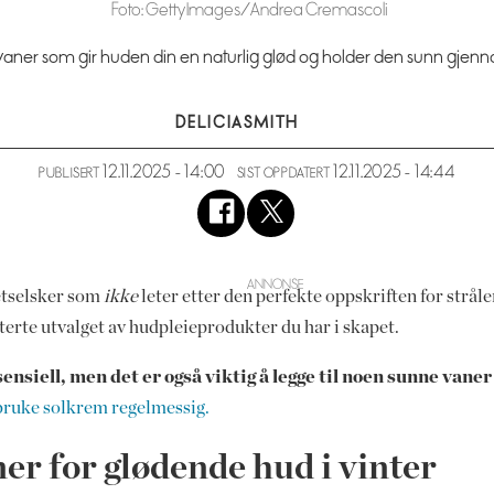
Foto: Getty Images/Andrea Cremascoli
aner som gir huden din en naturlig glød og holder den sunn gjenn
DELICIA
SMITH
12.11.2025 - 14:00
12.11.2025 - 14:44
PUBLISERT
SIST OPPDATERT
hetselsker som
ikke
leter etter den perfekte oppskriften for strå
terte utvalget av hudpleieprodukter du har i skapet.
sensiell, men det er også viktig å legge til noen sunne van
bruke solkrem regelmessig.
ner for glødende hud i vinter