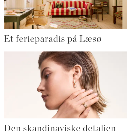
Et ferieparadis på Læsø
Den skandinaviske detaljen