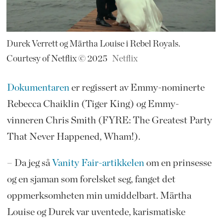
Durek Verrett og Märtha Louise i Rebel Royals.
Courtesy of Netflix © 2025
Netflix
Dokumentaren
er regissert av Emmy-nominerte
Rebecca Chaiklin (Tiger King) og Emmy-
vinneren Chris Smith (FYRE: The Greatest Party
That Never Happened, Wham!).
– Da jeg så
Vanity Fair-artikkelen
om en prinsesse
og en sjaman som forelsket seg, fanget det
oppmerksomheten min umiddelbart. Märtha
Louise og Durek var uventede, karismatiske