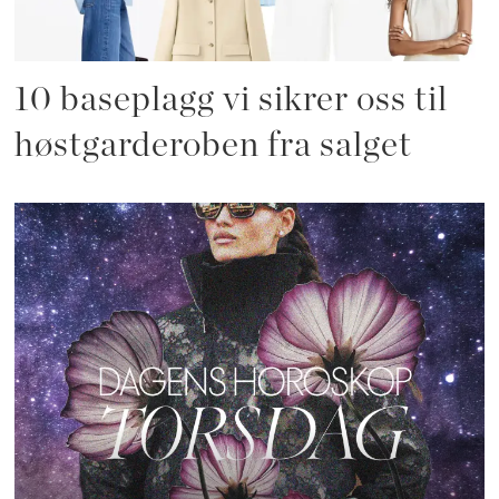
10 baseplagg vi sikrer oss til
høstgarderoben fra salget