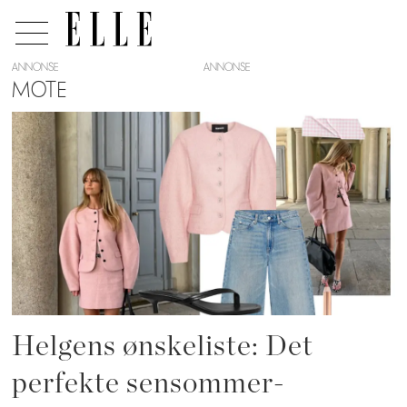
ANNONSE
MOTE
Tag:
mote
Helgens ønskeliste: Det
perfekte sensommer-