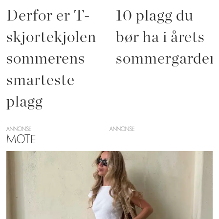
Derfor er T-
10 plagg du
skjortekjolen
bør ha i årets
sommerens
sommergarder
smarteste
plagg
ANNONSE
MOTE