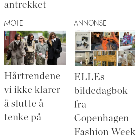
antrekket
MOTE
ANNONSE
Hårtrendene
ELLEs
vi ikke klarer
bildedagbok
å slutte å
fra
tenke på
Copenhagen
Fashion Week