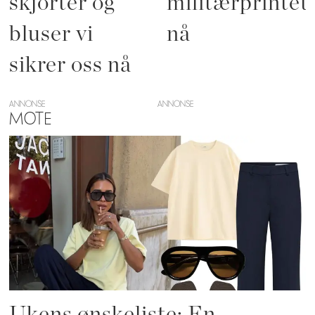
skjorter og
militærprintet
bluser vi
nå
sikrer oss nå
ANNONSE
MOTE
Ukens ønskeliste: En