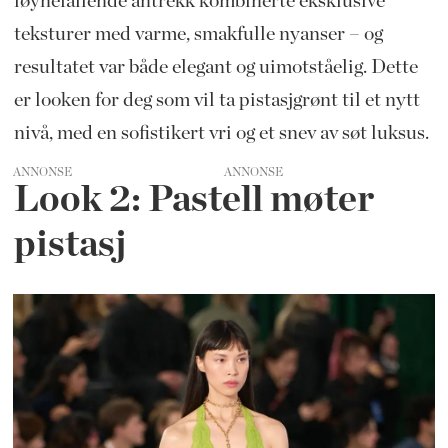
iøynefallende antrekk kombinerte eksklusive
teksturer med varme, smakfulle nyanser – og
resultatet var både elegant og uimotståelig. Dette
er looken for deg som vil ta pistasjgrønt til et nytt
nivå, med en sofistikert vri og et snev av søt luksus.
ANNONSE
Look 2: Pastell møter
pistasj