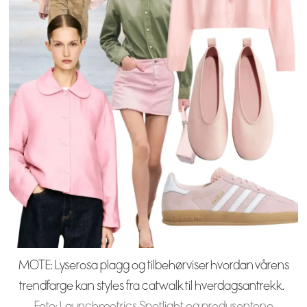
MOTE: Lyserosa plagg og tilbehør viser hvordan vårens
trendfarge kan styles fra catwalk til hverdagsantrekk.
Foto: Launchmetrics Spotlight og produsentene