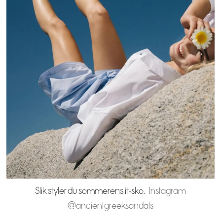
Slik styler du sommerens it-sko.
Instagram
@ancientgreeksandals