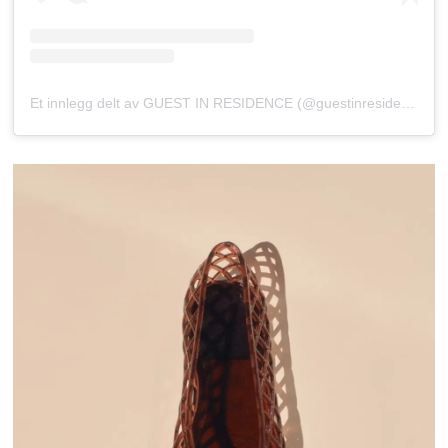
Et innlegg delt av GUEST IN RESIDENCE (@guestinresidence)