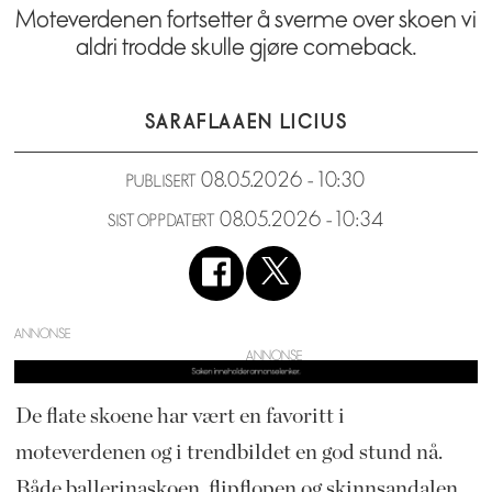
Moteverdenen fortsetter å sverme over skoen vi
aldri trodde skulle gjøre comeback.
SARA
FLAAEN LICIUS
08.05.2026 - 10:30
PUBLISERT
08.05.2026 - 10:34
SIST OPPDATERT
ANNONSE
De flate skoene har vært en favoritt i
moteverdenen og i trendbildet en god stund nå.
Både ballerinaskoen, flipflopen og skinnsandalen