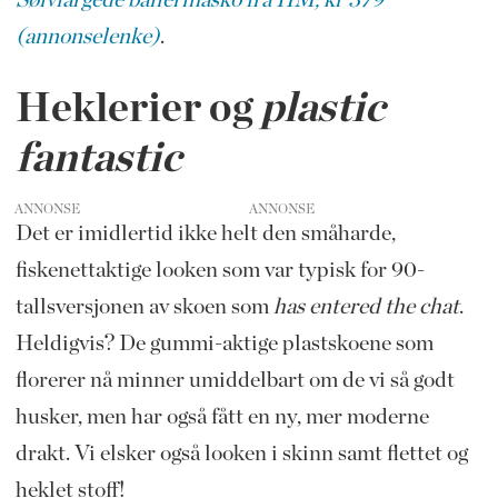
Sølvfargede ballerinasko fra HM, kr 379
(annonselenke)
.
Heklerier og
plastic
fantastic
ANNONSE
Det er imidlertid ikke helt den småharde,
fiskenettaktige looken som var typisk for 90-
tallsversjonen av skoen som
has entered the chat
.
Heldigvis? De gummi-aktige plastskoene som
florerer nå minner umiddelbart om de vi så godt
husker, men har også fått en ny, mer moderne
drakt. Vi elsker også looken i skinn samt flettet og
heklet stoff!