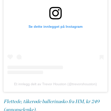
Se dette innlegget på Instagram
Et innlegg delt av Trevor Houston (@trevorshouston)
Flettede, tåkerøde ballerinasko fra HM, kr 249
(annonselenke).