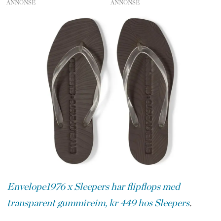
ANNONSE
Envelope1976 x Sleepers har flipflops med
transparent gummireim, kr 449
hos Sleepers
.