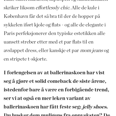
skriker liksom
effortlessly chic
. Alle de kule i
København får det så bra til der de hopper på
sykkelen iført kjole og flats - og alle de elegante i
Paris perfeksjonerer den typiske estetikken alle
uansett streber etter med et par flats til en
avslappet dress, eller kanskje et par
mom jeans
og
en stripete t-skjorte.
I forlengelsen av at ballerinaskoen har vist
seg å gjøre et solid comeback de siste årene,
istedenfor bare å være en forbigående trend,
ser vi at også en mer leken variant av
ballerinaskoen har fått feste seg:
jelly shoes
.
Du husker dem muligens fra oppveksten? De